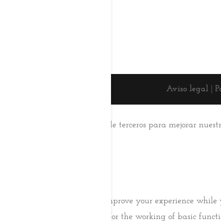
Aviso legal
|
P
Esta web usa cookies
Utilizamos cookies propias y de terceros para mejorar nuest
su uso.
Aceptar
Saber más
Cerrar
Privacy Overview
This website uses cookies to improve your experience while 
browser as they are essential for the working of basic func