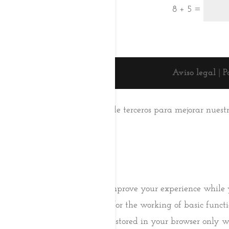
=
8 + 5
Aviso legal
|
P
Esta web usa cookies
Utilizamos cookies propias y de terceros para mejorar nuest
su uso.
Aceptar
Saber más
Cerrar
Privacy Overview
This website uses cookies to improve your experience while 
browser as they are essential for the working of basic func
website. These cookies will be stored in your browser only w