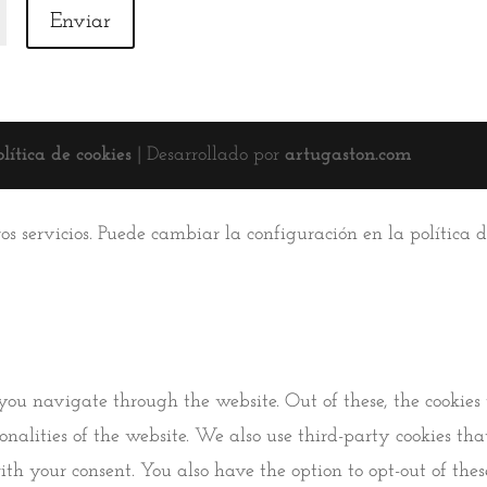
Enviar
olítica de cookies
| Desarrollado por
artugaston.com
ros servicios. Puede cambiar la configuración en la política
you navigate through the website. Out of these, the cookies 
tionalities of the website. We also use third-party cookies 
ith your consent. You also have the option to opt-out of thes