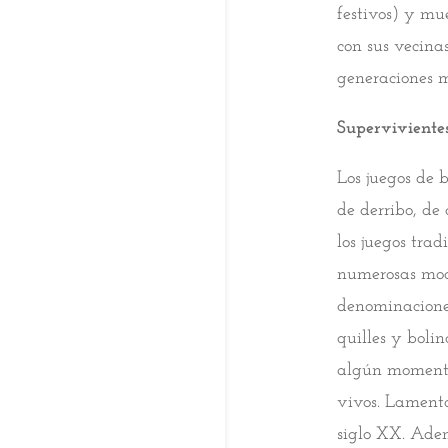
festivos) y mu
con sus vecina
generaciones m
Superviviente
Los juegos de b
de derribo, de
los juegos tra
numerosas moda
denominaciones p
quilles y boli
algún momento,
vivos. Lamenta
siglo XX. Adem