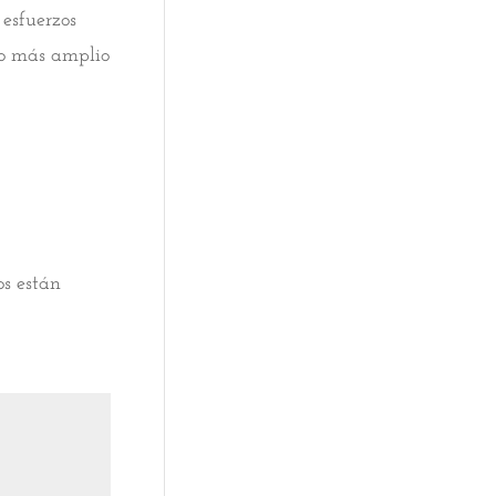
esfuerzos
to más amplio
os están