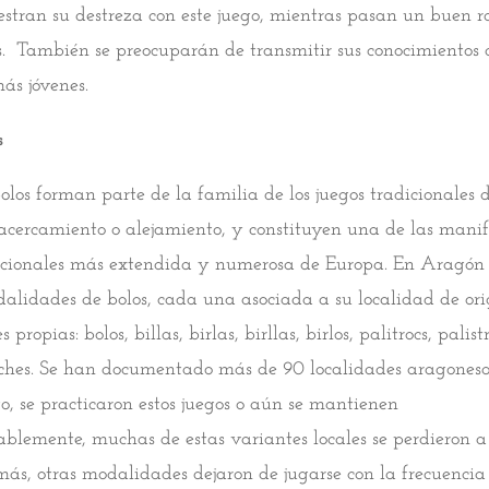
estran su destreza con este juego, mientras pasan un buen r
s. También se preocuparán de transmitir sus conocimientos 
ás jóvenes.
s
olos forman parte de la familia de los juegos tradicionales 
 acercamiento o alejamiento, y constituyen una de las manif
dicionales más extendida y numerosa de Europa. En Aragón 
lidades de bolos, cada una asociada a su localidad de or
ropias: bolos, billas, birlas, birllas, birlos, palitrocs, palistr
nches. Se han documentado más de 90 localidades aragonesa
 se practicaron estos juegos o aún se mantienen
blemente, muchas de estas variantes locales se perdieron a 
ás, otras modalidades dejaron de jugarse con la frecuencia