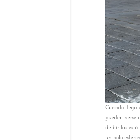
Cuando llega e
pueden verse m
de birllas est
un bolo esféri