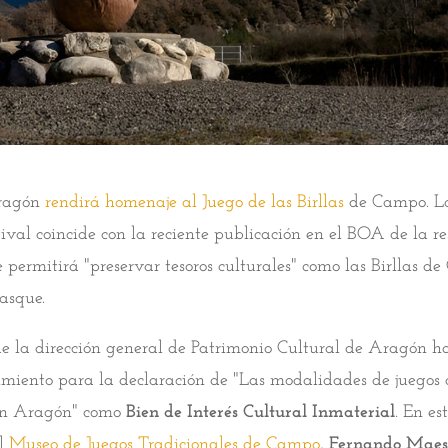
Aragón
rendirá homenaje al Juego de las Birllas
de Campo. L
tival coincide con la reciente publicación en el BOA de la re
 permitirá "preservar tesoros culturales" como las Birllas d
asque.
de la dirección general de Patrimonio Cultural de Aragón h
imiento para la declaración de "Las modalidades de juegos 
 en Aragón" como
Bien de Interés Cultural Inmaterial
. En es
el
Museo de Juegos Tradicionales de Campo
,
Fernando Maes