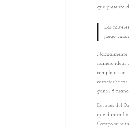
que presenta d
Las mujeres
juego, mien
Normalmente pa
número ideal p
completa const
característica
ganar 6 manos
Después del Do
que durará has
Campo se reúne