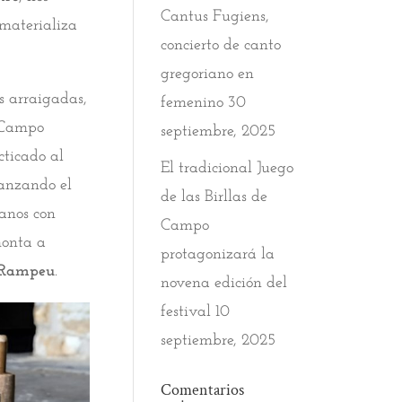
Cantus Fugiens,
materializa
concierto de canto
gregoriano en
s arraigadas,
femenino
30
n Campo
septiembre, 2025
cticado al
El tradicional Juego
lanzando el
de las Birllas de
anos con
Campo
monta a
protagonizará la
l Rampeu
.
novena edición del
festival
10
septiembre, 2025
Comentarios