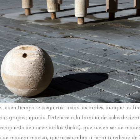
l buen tiempo se juega casi todas las tardes, aunque los fi
ás grupos jugando. Pertenece a la familia de bolos de derrib
á compuesto de nueve birllas (bolos), que suelen ser de made
co de madera maciza, que acostumbra a pesar alrededor de 