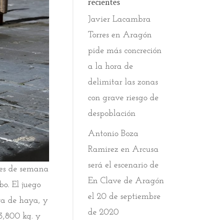
recientes
Javier Lacambra
Torres
en
Aragón
pide más concreción
a la hora de
delimitar las zonas
con grave riesgo de
despoblación
Antonio Boza
Ramirez
en
Arcusa
será el escenario de
nes de semana
En Clave de Aragón
o. El juego
el 20 de septiembre
ra de haya, y
de 2020
3,800 kg. y