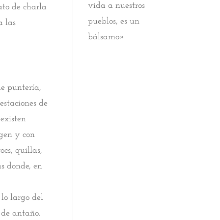
vida a nuestros
ato de charla
pueblos, es un
a las
bálsamo»
de puntería,
estaciones de
existen
igen y con
ocs, quillas,
s donde, en
lo largo del
 de antaño.