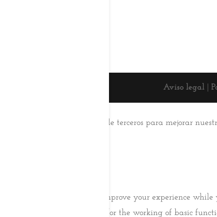
Aviso legal
|
P
Esta web usa cookies
Utilizamos cookies propias y de terceros para mejorar nuest
su uso.
Aceptar
Saber más
Cerrar
Privacy Overview
This website uses cookies to improve your experience while 
browser as they are essential for the working of basic func