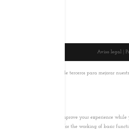
Aviso legal
|
P
Esta web usa cookies
Utilizamos cookies propias y de terceros para mejorar nuest
su uso.
Aceptar
Saber más
Cerrar
Privacy Overview
This website uses cookies to improve your experience while 
browser as they are essential for the working of basic func