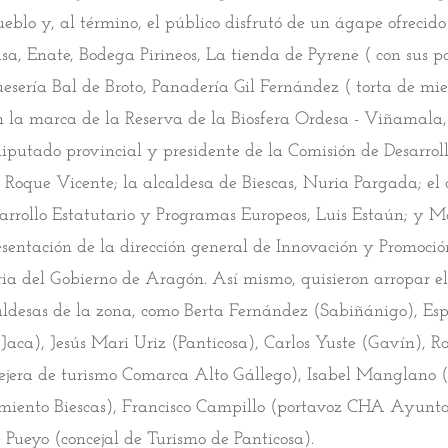
ueblo y, al término, el público disfrutó de un ágape ofrecido
a, Enate, Bodega Pirineos, La tienda de Pyrene ( con sus pa
uesería Bal de Broto, Panadería Gil Fernández ( torta de miel
n la marca de la Reserva de la Biosfera Ordesa - Viñamala,
diputado provincial y presidente de la Comisión de Desarrol
, Roque Vicente; la alcaldesa de Biescas, Nuria Pargada; el 
arrollo Estatutario y Programas Europeos, Luis Estaún; y M
esentación de la dirección general de Innovación y Promoció
a del Gobierno de Aragón. Así mismo, quisieron arropar el 
aldesas de la zona, como Berta Fernández (Sabiñánigo), Es
Jaca), Jesús Mari Uriz (Panticosa), Carlos Yuste (Gavín), R
ejera de turismo Comarca Alto Gállego), Isabel Manglano 
ento Biescas), Francisco Campillo (portavoz CHA Ayunt
é Pueyo (concejal de Turismo de Panticosa).