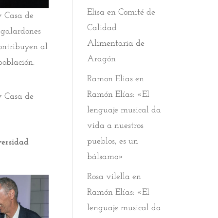
Elisa
en
Comité de
y Casa de
Calidad
 galardones
Alimentaria de
contribuyen al
Aragón
población.
Ramon Elias
en
Ramón Elías: «El
 y Casa de
lenguaje musical da
vida a nuestros
pueblos, es un
versidad
bálsamo»
Rosa vilella
en
Ramón Elías: «El
lenguaje musical da