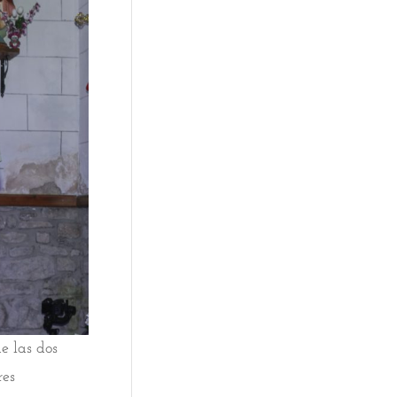
e las dos
res