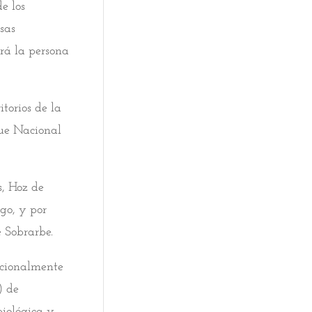
e los
sas
erá la persona
torios de la
que Nacional
s, Hoz de
go, y por
e Sobrarbe.
nacionalmente
) de
biológica y