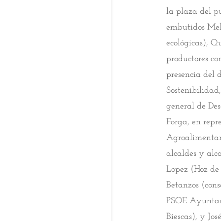
la plaza del p
embutidos Mels
ecológicas), Q
productores co
presencia del 
Sostenibilidad
general de Des
Forga, en repr
Agroalimentari
alcaldes y alc
Lopez (Hoz de 
Betanzos (cons
PSOE Ayuntami
Biescas), y Jos