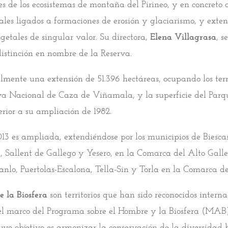
es de los ecosistemas de montaña del Pirineo, y en concreto d
ales ligados a formaciones de erosión y glaciarismo, y exten
getales de singular valor. Su directora,
Elena Villagrasa
, s
distinción en nombre de la Reserva.
lmente una extensión de 51.396 hectáreas, ocupando los terri
va Nacional de Caza de Viñamala, y la superficie del Par
rior a su ampliación de 1982.
3 es ampliada, extendiéndose por los municipios de Biesca
a, Sallent de Gallego y Yesero, en la Comarca del Alto Galle
Fanlo, Puertolas-Escalona, Tella-Sin y Torla en la Comarca d
e la Biosfera
son territorios que han sido reconocidos inter
el marco del Programa sobre el Hombre y la Biosfera (MAB
uyo objetivo es armonizar la conservación de la diversidad 