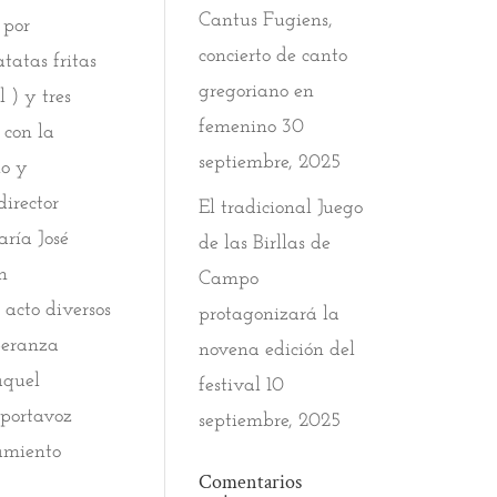
Cantus Fugiens,
 por
concierto de canto
tatas fritas
gregoriano en
 ) y tres
femenino
30
 con la
septiembre, 2025
lo y
director
El tradicional Juego
aría José
de las Birllas de
n
Campo
acto diversos
protagonizará la
peranza
novena edición del
aquel
festival
10
(portavoz
septiembre, 2025
amiento
Comentarios