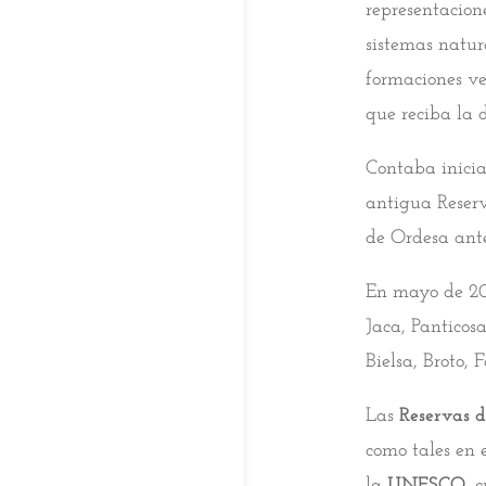
representacion
sistemas natur
formaciones ve
que reciba la 
Contaba inicia
antigua Reser
de Ordesa ante
En mayo de 201
Jaca, Panticos
Bielsa, Broto, 
Las
Reservas d
como tales en 
la
UNESCO,
c