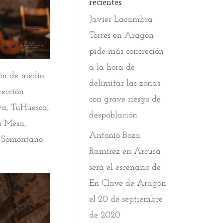
recientes
Javier Lacambra
Torres
en
Aragón
pide más concreción
a la hora de
ión de medio
delimitar las zonas
rección
con grave riesgo de
va, TuHuesca,
despoblación
u Mesa,
Antonio Boza
. Somontano
Ramirez
en
Arcusa
será el escenario de
En Clave de Aragón
el 20 de septiembre
de 2020