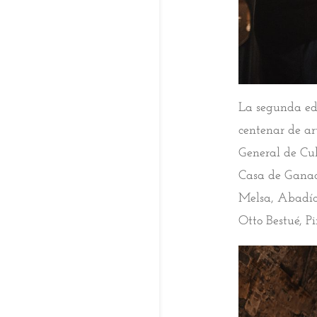
La segunda ed
centenar de art
General de Cu
Casa de Ganad
Melsa, Abadía
Otto Bestué, Pi