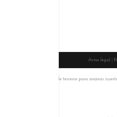
Aviso legal
|
P
Esta web usa cookies
Utilizamos cookies propias y de terceros para mejorar nuest
su uso.
Aceptar
Saber más
Cerrar
Privacy Overview