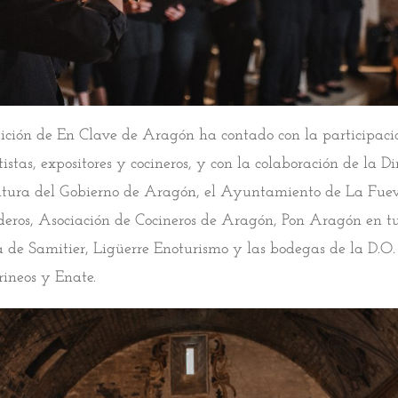
ición de En Clave de Aragón ha contado con la participac
istas, expositores y cocineros, y con la colaboración de la Di
ltura del Gobierno de Aragón, el Ayuntamiento de La Fue
eros, Asociación de Cocineros de Aragón, Pon Aragón en t
 de Samitier, Ligüerre Enoturismo y las bodegas de la D.O
rineos y Enate.