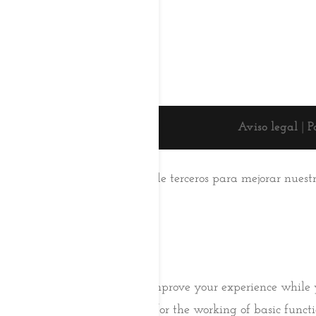
Aviso legal
|
P
Esta web usa cookies
Utilizamos cookies propias y de terceros para mejorar nuest
su uso.
Aceptar
Saber más
Cerrar
Privacy Overview
This website uses cookies to improve your experience while 
browser as they are essential for the working of basic func