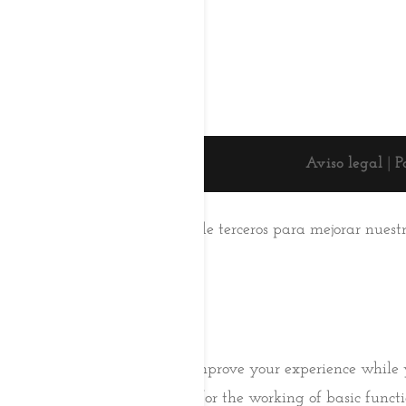
Aviso legal
|
P
Esta web usa cookies
Utilizamos cookies propias y de terceros para mejorar nuest
su uso.
Aceptar
Saber más
Cerrar
Privacy Overview
This website uses cookies to improve your experience while 
browser as they are essential for the working of basic func