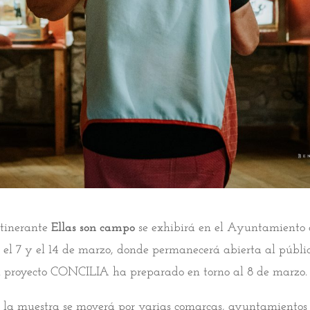
itinerante
Ellas son campo
se exhibirá en el Ayuntamiento 
 el 7 y el 14 de marzo, donde permanecerá abierta al públi
el proyecto CONCILIA ha preparado en torno al 8 de marzo.
, la muestra se moverá por varias comarcas, ayuntamientos