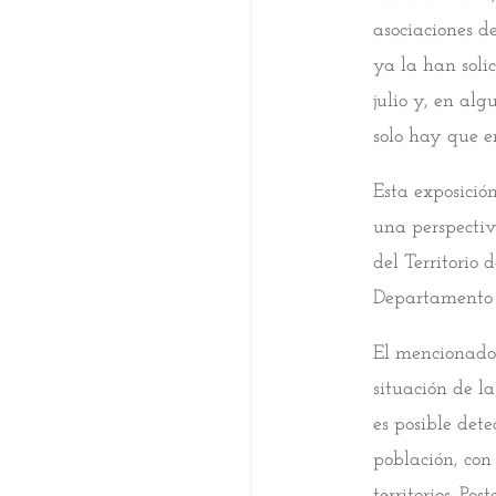
asociaciones d
ya la han soli
julio y, en alg
solo hay que e
Esta exposició
una perspecti
del Territorio
Departamento 
El mencionado 
situación de l
es posible dete
población, con
territorios. Po