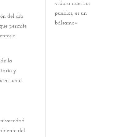
vida a nuestros
pueblos, es un
ón del día
bálsamo»
 que permite
entos o
 de la
ntario y
s en lonas
Universidad
biente del