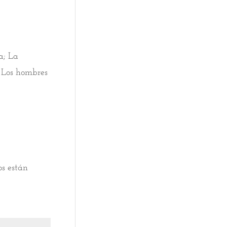
a; La
y Los hombres
os están