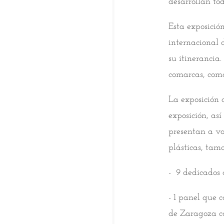
desarrollan tod
Esta exposició
internacional 
su itinerancia
comarcas, como
La exposición 
exposición, as
presentan a va
plásticas, tam
- 9 dedicados a
- 1 panel que 
de Zaragoza c