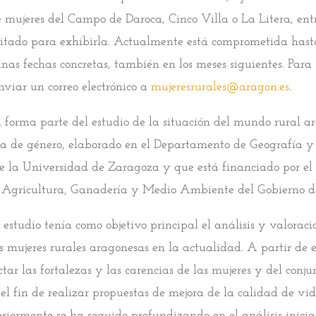
e mujeres del Campo de Daroca, Cinco Villa o La Litera, entr
citado para exhibirla. Actualmente está comprometida has
unas fechas concretas, también en los meses siguientes. Para s
nviar un correo electrónico a
mujeresrurales@aragon.es
.
n forma parte del estudio de la situación del mundo rural a
va de género, elaborado en el Departamento de Geografía 
 de la Universidad de Zaragoza y que está financiado por el
Agricultura, Ganadería y Medio Ambiente del Gobierno d
estudio tenía como objetivo principal el análisis y valoraci
as mujeres rurales aragonesas en la actualidad. A partir de 
ctar las fortalezas y las carencias de las mujeres y del conju
 el fin de realizar propuestas de mejora de la calidad de vid
steriormente se ha seguido profundizando en el análisis inici