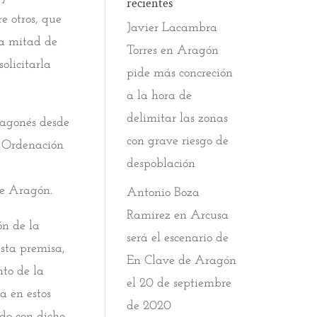
recientes
e otros, que
Javier Lacambra
ta mitad de
Torres
en
Aragón
olicitarla
pide más concreción
a la hora de
delimitar las zonas
ragonés desde
con grave riesgo de
y Ordenación
despoblación
e Aragón.
Antonio Boza
Ramirez
en
Arcusa
ón de la
será el escenario de
esta premisa,
En Clave de Aragón
nto de la
el 20 de septiembre
a en estos
de 2020
ado con dicho