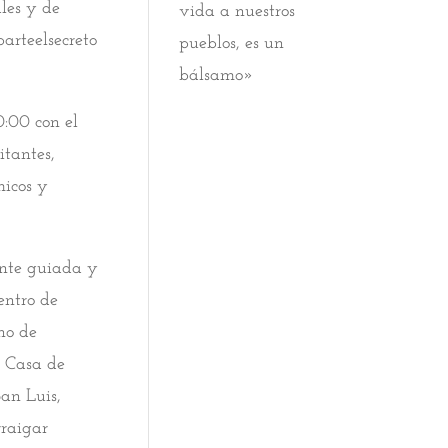
les y de
vida a nuestros
arteelsecreto
pueblos, es un
bálsamo»
0:00 con el
itantes,
micos y
ente guiada y
entro de
no de
n Casa de
an Luis,
rraigar