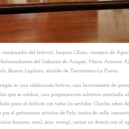
 coordinador del festival; Joaquín Olona, consejero de Agric
edioambiente del Gobierno de Aragón; María Antonia Ar
Palo; Ramón Laplana, alcalde de Tierrantona-La Fueva.
agón es una celebración festiva, una herramienta de prom
 las que se celebra, una programación ecléctica orientada a
bida para el disfrute con todos los sentidos: Charlas sobre d
 por el patrimonio artístico de Palo, teatro de calle, conciert
sica barroca, coral, jazz, swing), cocina en directo con el a