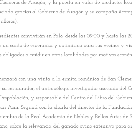
Cocineros de Aragón, y la puesta en valor de productos loca
enciada gracias al Gobierno de Aragón y su campaña #comp
ullosos).
gredientes convivirán en Palo, desde las 09:00 y hasta las 2
er un canto de esperanza y optimismo para sus vecinos y vis
s obligados a residir en otras localidades por motivos econó
menzará con una visita a la ermita románica de San Clem
su restaurador, el antropólogo, investigador asociado del C
 Despoblación, y responsable del Centro del Libro del Gobier
uis Acín. Seguirá con la charla del director de la Fundació
iembro de la Real Academia de Nobles y Bellas Artes de S
o, sobre la relevancia del ganado ovino extensivo para a