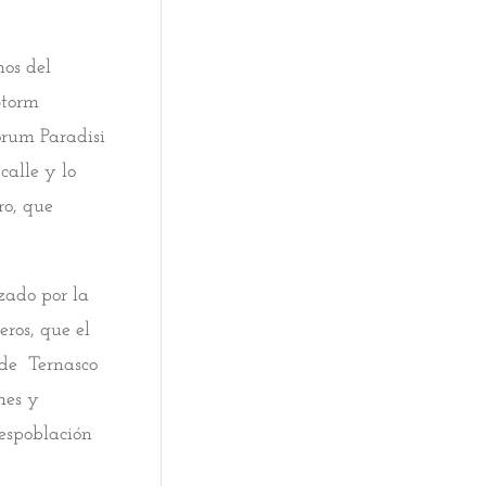
nos del
Storm
orum Paradisi
calle y lo
ro, que
zado por la
ros, que el
 de Ternasco
nes y
despoblación