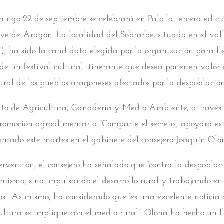
ingo 22 de septiembre se celebrará en Palo la tercera edici
ave de Aragón. La localidad del Sobrarbe, situada en el val
, ha sido la candidata elegida por la organización para ll
de un festival cultural itinerante que desea poner en valor 
tural de los pueblos aragoneses afectados por la despoblación
to de Agricultura, Ganadería y Medio Ambiente, a través 
moción agroalimentaria “Comparte el secreto”, apoyará est
entado este martes en el gabinete del consejero Joaquín Olo
ervención, el consejero ha señalado que “contra la despoblac
imismo, sino impulsando el desarrollo rural y trabajando en
os”. Asimismo, ha considerado que “es una excelente noticia 
ltura se implique con el medio rural”. Olona ha hecho un