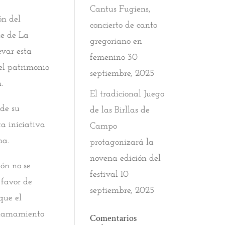
Cantus Fugiens,
ón del
concierto de canto
le de La
gregoriano en
evar esta
femenino
30
el patrimonio
septiembre, 2025
.
El tradicional Juego
de su
de las Birllas de
a iniciativa
Campo
na.
protagonizará la
novena edición del
ión no se
festival
10
 favor de
septiembre, 2025
que el
 llamamiento
Comentarios