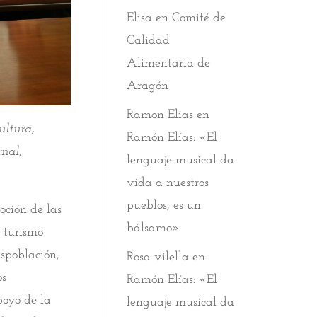
Elisa
en
Comité de
Calidad
Alimentaria de
Aragón
Ramon Elias
en
ultura,
Ramón Elías: «El
nal,
lenguaje musical da
vida a nuestros
pueblos, es un
oción de las
bálsamo»
l turismo
espoblación,
Rosa vilella
en
os
Ramón Elías: «El
poyo de la
lenguaje musical da