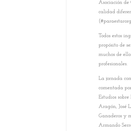
Asociación de 
calidad difer
(#paraestarorg
Todos estos in
propósito de s
muchos de ello
profesionales.
La jornada co
comentada por 
Estudios sobre
Aragón, José L
Ganaderos y m
Armando Serran