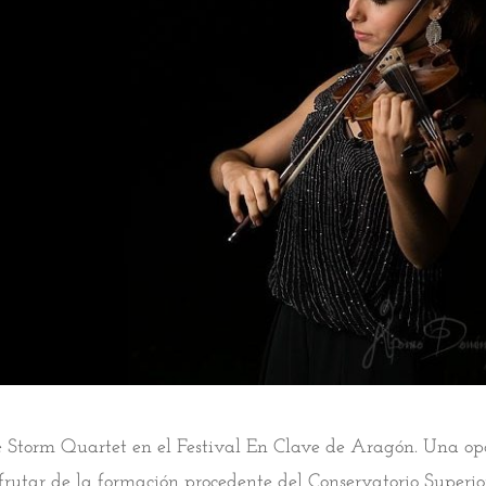
e Storm Quartet en el Festival En Clave de Aragón. Una o
frutar de la formación procedente del Conservatorio Superi