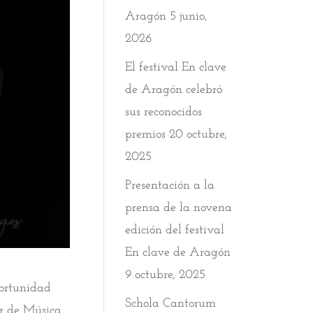
Aragón
5 junio,
2026
El festival En clave
de Aragón celebró
sus reconocidos
premios
20 octubre,
2025
Presentación a la
prensa de la novena
edición del festival
En clave de Aragón
9 octubre, 2025
portunidad
Schola Cantorum
or de Música