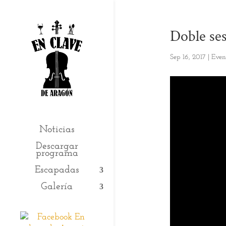
Doble ses
Sep 16, 2017
|
Even
Noticias
Descargar
programa
Escapadas
Galería