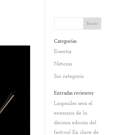
Categorías
Eventos
Noticias
Sin categoría
Entradas recientes
Laspaúles será el
escenario de la
décima edición del
festival En clave de