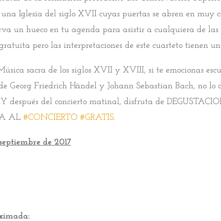
una Iglesia del siglo XVII cuyas puertas se abren en muy 
erva un hueco en tu agenda para asistir a cualquiera de las d
gratuita pero las interpretaciones de este cuarteto tienen un
 Música sacra de los siglos XVII y XVIII, si te emocionas esc
de Georg Friedrich Händel y Johann Sebastian Bach, no lo d
í. Y después del concierto matinal, disfruta de DEGUSTAC
DA AL
#
CONCIERTO
#
GRATIS.
septiembre de 2017
oximada: