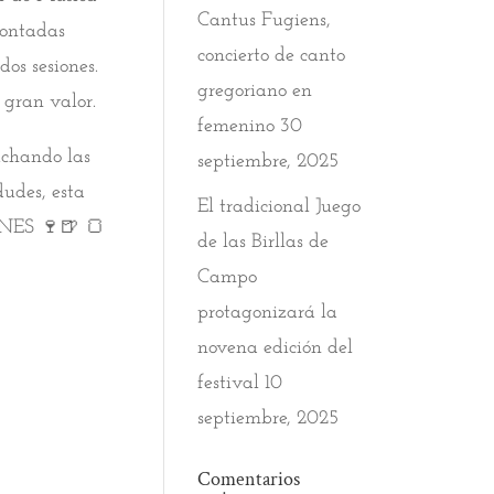
Cantus Fugiens,
contadas
concierto de canto
os sesiones.
gregoriano en
 gran valor.
femenino
30
uchando las
septiembre, 2025
udes, esta
El tradicional Juego
IONES
🍷
🍺
🍞
de las Birllas de
Campo
protagonizará la
novena edición del
festival
10
septiembre, 2025
Comentarios