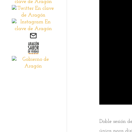
Doble sesión d
única para dis