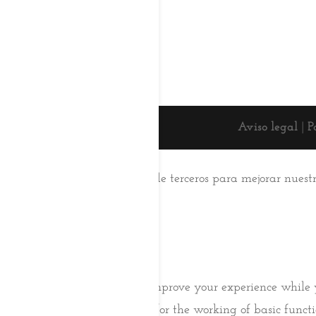
Aviso legal
|
P
Esta web usa cookies
Utilizamos cookies propias y de terceros para mejorar nuest
su uso.
Aceptar
Saber más
Cerrar
Privacy Overview
This website uses cookies to improve your experience while 
browser as they are essential for the working of basic func