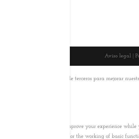
Aviso legal
|
P
Esta web usa cookies
Utilizamos cookies propias y de terceros para mejorar nuest
su uso.
Aceptar
Saber más
Cerrar
Privacy Overview
This website uses cookies to improve your experience while 
browser as they are essential for the working of basic func