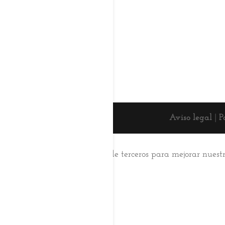
Aviso legal
|
P
Esta web usa cookies
Utilizamos cookies propias y de terceros para mejorar nuest
su uso.
Aceptar
Saber más
Cerrar
Privacy Overview