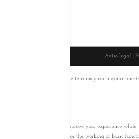
Aviso legal
|
P
Esta web usa cookies
Utilizamos cookies propias y de terceros para mejorar nuest
su uso.
Aceptar
Saber más
Cerrar
Privacy Overview
This website uses cookies to improve your experience while 
browser as they are essential for the working of basic func