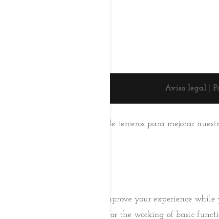
Aviso legal
|
P
Esta web usa cookies
Utilizamos cookies propias y de terceros para mejorar nuest
su uso.
Aceptar
Saber más
Cerrar
Privacy Overview
This website uses cookies to improve your experience while 
browser as they are essential for the working of basic func