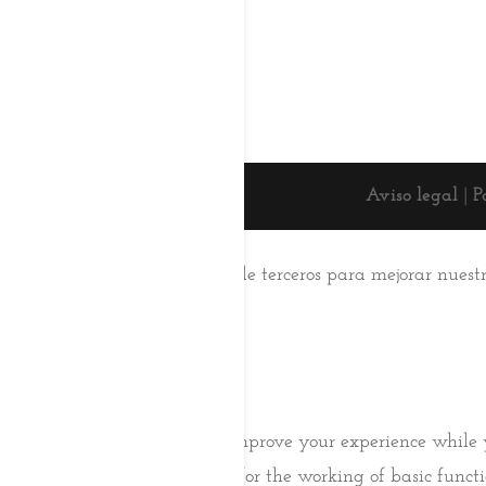
Aviso legal
|
P
Esta web usa cookies
Utilizamos cookies propias y de terceros para mejorar nuest
su uso.
Aceptar
Saber más
Cerrar
Privacy Overview
This website uses cookies to improve your experience while 
browser as they are essential for the working of basic func