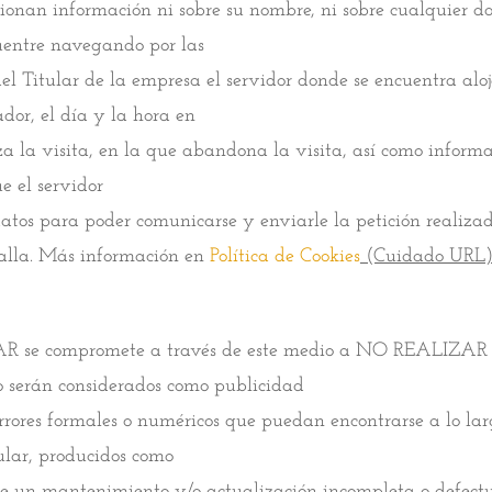
ionan información ni sobre su nombre, ni sobre cualquier da
uentre navegando por las
l Titular de la empresa el servidor donde se encuentra alo
ador, el día y la hora en
a la visita, en la que abandona la visita, así como informac
e el servidor
datos para poder comunicarse y enviarle la petición realiz
talla. Más información en
Política de Cookies
(Cuidado URL
AR se compromete a través de este medio a NO REALIZA
no serán considerados como publicidad
rrores formales o numéricos que puedan encontrarse a lo larg
ular, producidos como
e un mantenimiento y/o actualización incompleta o defectu