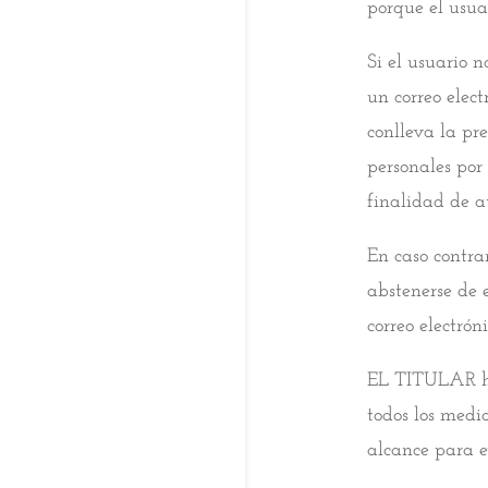
porque el usua
Si el usuario 
un correo elec
conlleva la pr
personales po
finalidad de a
En caso contrar
abstenerse de 
correo electró
EL TITULAR ha 
todos los medi
alcance para ev