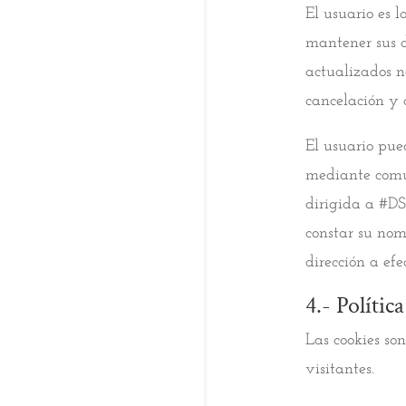
El usuario es l
mantener sus d
actualizados no
cancelación y 
El usuario pued
mediante comun
dirigida a #DS
constar su nom
dirección a efe
4.- Polític
Las cookies so
visitantes.