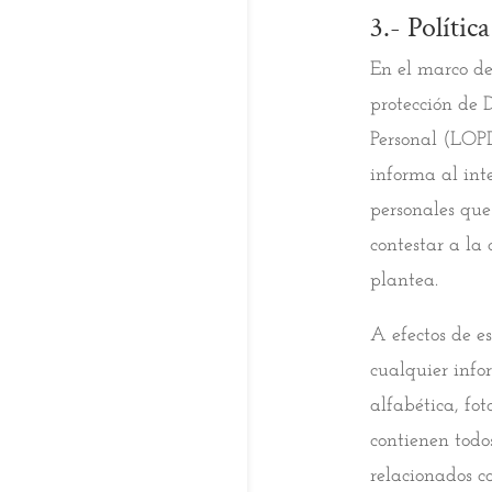
3.- Polític
En el marco de
protección de 
Personal (LOPD
informa al int
personales que
contestar a la
plantea.
A efectos de es
cualquier inf
alfabética, fot
contienen todos
relacionados c