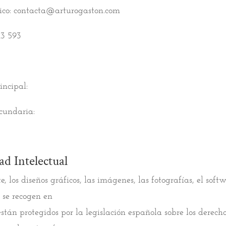
nico: contacta@arturogaston.com
13 593
ncipal:
cundaria:
ad Intelectual
e, los diseños gráficos, las imágenes, las fotografías, el soft
 se recogen en
án protegidos por la legislación española sobre los derecho