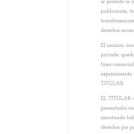
se permite la 
publicación, to
transformació
derechos recono
El usuario, ún
privado, queda
fines comercial
expresamente 
TITULAR.
EL TITULAR vel
presentados en
ejercitando tod
derechos por pa