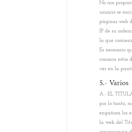
No nos proporc
usuario se enc
páginas web de
IP de su orden
la que comienz
Es necesario qu
conozca estos 
ver en la pan
5.- Varios
A.- EL TITUL
por lo tanto, 
engañosa los e
la web del Tit
consecuencia d